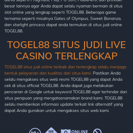
besar lainnya agar Anda dapat selalu nyaman bermain di situs
slot online yang lengkap seperti TOGEL88. Beberapa game
ternama seperti misalnya Gates of Olympus, Sweet Bonanza,
dan starlight princess dapat anda termukan di situs judi online
TOGEL88.
TOGEL88 SITUS JUDI LIVE
CASINO TERLENGKAP
TOGEL88 situs judi online terbaik dan terlengkap selalu menjaga
bentuk pelayanan dan kualitas dari situs kami.
Pastikan Anda
selalu mengakses situs web resmi TOGEL88 yang dapat Anda
cek di situs official TOGEL88. Anda dapat juga melakukan
pencarian di Google untuk keyword TOGEL88 agar terhindar dari
situs penipuan yang mengatasnamakan brand kami. TOGEL88
selalu memberikan informasi update terkait link alternatif yang
dapat Anda gunakan untuk mengakses situs web kami.