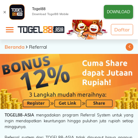
Togel88
×
DOWNLOAD
Download Togel88 Mobile
BERANDA
Daftar
NEWS :
TOGEL88 menghadirkan sistem DEPOSIT YANG SEMAKIN MUDAH D
DAFTAR
Beranda
Referral
TOGEL
LIVE
CASINO
SLOT
GAMES
ESPORTS
TOGEL88-ASIA
mengadakan program Referral System untuk yang
ingin mendapatkan keuntungan hingga puluhan juta rupiah setiap
DEPOSIT
minggunya.
HISTORY
Referral system dari TOGEL88-ASIA tidak dipungut biaya apapun.