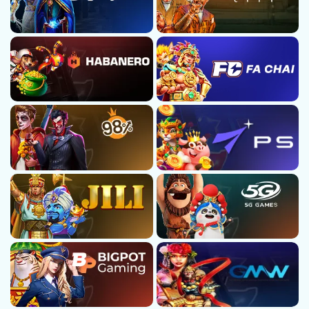
2021 ©
TOGEL88-
ASIA All
right
reserved